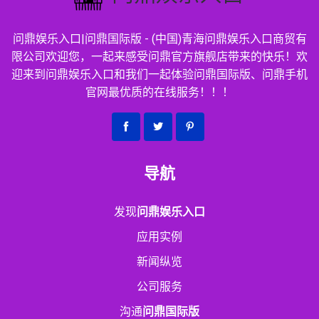
问鼎娱乐入口|问鼎国际版 - (中国)青海问鼎娱乐入口商贸有
限公司欢迎您，一起来感受问鼎官方旗舰店带来的快乐！欢
迎来到问鼎娱乐入口和我们一起体验问鼎国际版、问鼎手机
官网最优质的在线服务！！！
导航
发现
问鼎娱乐入口
应用实例
新闻纵览
公司服务
沟通
问鼎国际版