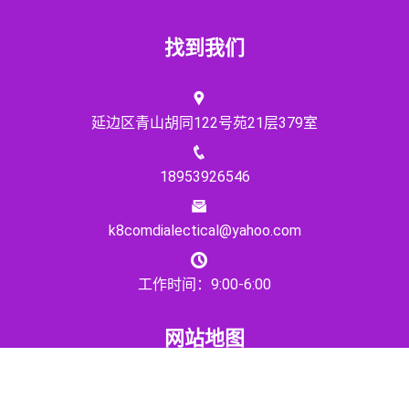
找到我们
延边区青山胡同122号苑21层379室
18953926546
k8comdialectical@yahoo.com
工作时间：9:00-6:00
网站地图
SiteMap