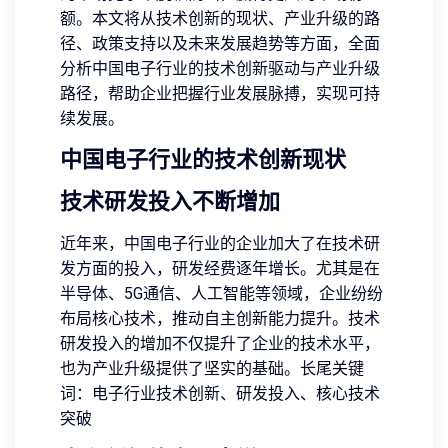
额。本文将从技术创新的现状、产业升级的路
径、政策支持以及未来发展趋势等方面，全面
分析中国电子行业的技术创新驱动与产业升级
路径，帮助企业把握行业发展脉搏，实现可持
续发展。
中国电子行业的技术创新现状
技术研发投入不断增加
近年来，中国电子行业的企业加大了在技术研
发方面的投入，研发经费逐年增长。尤其是在
半导体、5G通信、人工智能等领域，企业纷纷
布局核心技术，推动自主创新能力提升。技术
研发投入的增加不仅提升了企业的技术水平，
也为产业升级提供了坚实的基础。长尾关键
词：电子行业技术创新、研发投入、核心技术
突破