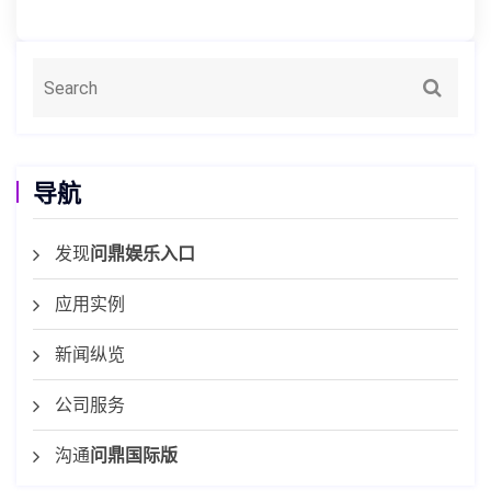
导航
发现
问鼎娱乐入口
应用实例
新闻纵览
公司服务
沟通
问鼎国际版