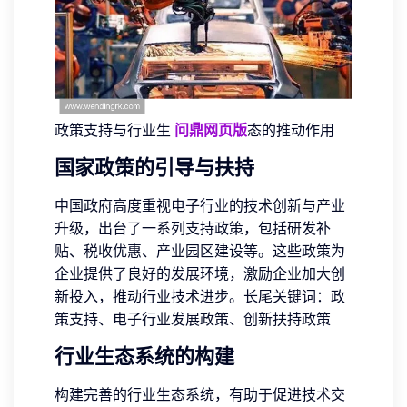
政策支持与行业生
问鼎网页版
态的推动作用
国家政策的引导与扶持
中国政府高度重视电子行业的技术创新与产业
升级，出台了一系列支持政策，包括研发补
贴、税收优惠、产业园区建设等。这些政策为
企业提供了良好的发展环境，激励企业加大创
新投入，推动行业技术进步。长尾关键词：政
策支持、电子行业发展政策、创新扶持政策
行业生态系统的构建
构建完善的行业生态系统，有助于促进技术交